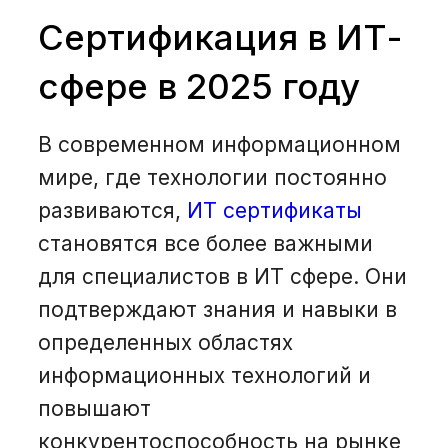
О нас
Сертификация в ИТ-
сфере в 2025 году
Вакансии
В современном информационном
Рус
мире, где технологии постоянно
развиваются,
ИТ сертификаты
+374 44 00 15 18
становятся все более важными
для специалистов в ИТ сфере. Они
+7 800 200 15 18
подтверждают знания и навыки в
определенных областях
информационных технологий и
Получить консультацию
повышают
конкурентоспособность на рынке