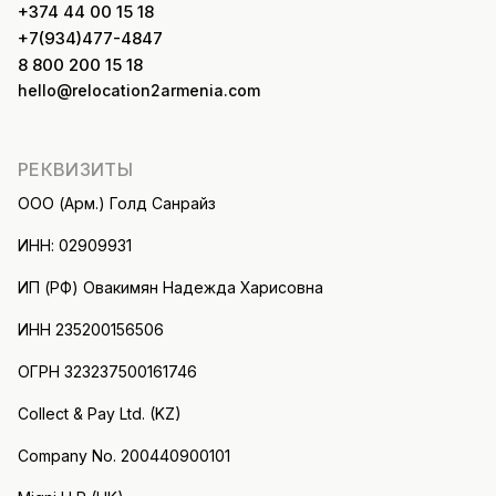
+374 44 00 15 18
+7(934)477-4847
8 800 200 15 18
hello@relocation2armenia.com
РЕКВИЗИТЫ
ООО (Арм.) Голд Санрайз
ИНН: 02909931
ИП (РФ) Овакимян Надежда Харисовна
ИНН 235200156506
ОГРН 323237500161746
Collect & Pay Ltd. (KZ)
Company No. 200440900101