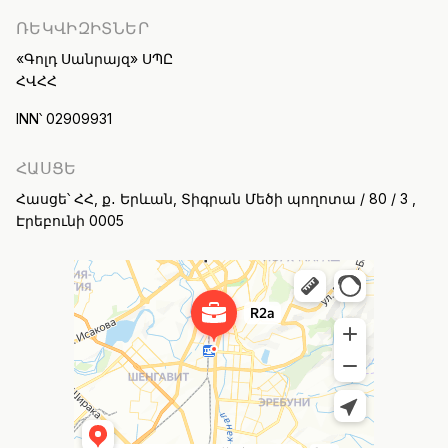
ՌԵԿՎԻԶԻՏՆԵՐ
«Գոլդ Սանրայզ» ՍՊԸ
ՀՎՀՀ
INN՝ 02909931
ՀԱՍՑԵ
Հասցե՝ ՀՀ, ք․ Երևան, Տիգրան Մեծի պողոտա / 80 / 3 ,
Էրեբունի 0005