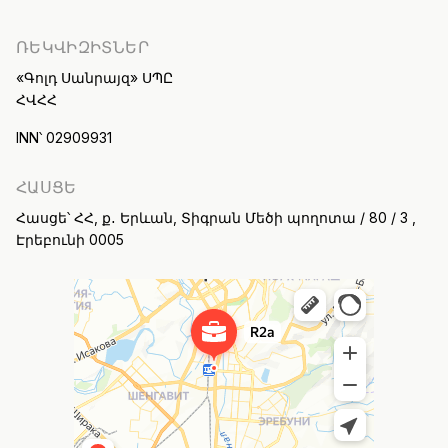
ՌԵԿՎԻԶԻՏՆԵՐ
«Գոլդ Սանրայզ» ՍՊԸ
ՀՎՀՀ
INN՝ 02909931
ՀԱՍՑԵ
Հասցե՝ ՀՀ, ք․ Երևան, Տիգրան Մեծի պողոտա / 80 / 3 ,
Էրեբունի 0005