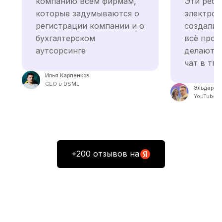
компанию всем фирмам,
Эти ребя
которые задумываются о
электрон
регистрации компании и о
создали 
бухгалтерском
всё пров
аутсорсинге
делают в
чат в тг-
Илья Карпенков
СЕО в DSML
Эльдар Д
YouTube 
+200 отзывов на