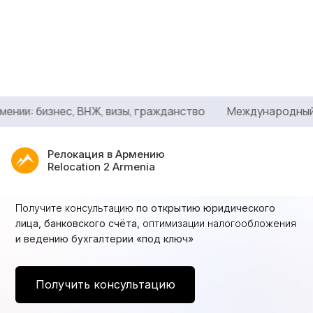
и: бизнес, ВНЖ, визы, гражданство
Международный стат
Бизнес в Армении —
Релокация в Армению
налог всего
от 0%*
Relocation 2 Armenia
Получите консультацию
по открытию юридического
лица
, банковского счёта,
оптимизации налогообложения
и ведению бухгалтерии «под ключ»
Услуги
Получить консультацию