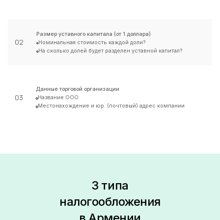
Размер уставного капитала (от 1 доллара)
02
Номинальная стоимость каждой доли?
На сколько долей будет разделен уставной капитал?
Данные торговой организации
03
Название ООО
Местонахождение и юр. (почтовый) адрес компании
3 типа
налогообложения
в Армении