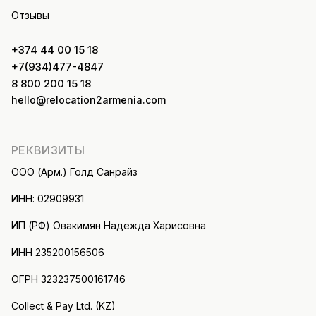
Отзывы
+374 44 00 15 18
+7(934)477-4847
8 800 200 15 18
hello@relocation2armenia.com
РЕКВИЗИТЫ
ООО (Арм.) Голд Санрайз
ИНН: 02909931
ИП (РФ) Овакимян Надежда Харисовна
ИНН 235200156506
ОГРН 323237500161746
Collect & Pay Ltd. (KZ)