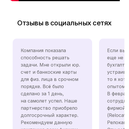
Отзывы в социальных сетях
Компания показала
Если вы 
способность решать
еще не н
задачи. Мне открыли юр.
бухгалте
счет и банкоские карты
устраива
для физ. лица в срочном
то я хот
порядке. Всё было
опытом.
сделано за 1 день,
В феврал
на самолет успел. Наше
сотрудни
партнерство приобрело
фирмой
долгосрочный характер.
(Relocati
Рекомендуем данную
Релокаци