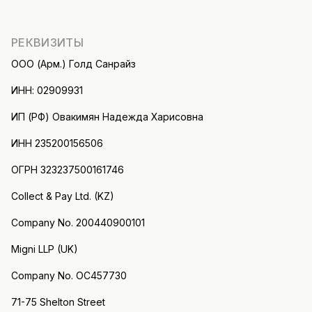
РЕКВИЗИТЫ
ООО (Арм.) Голд Санрайз
ИНН: 02909931
ИП (РФ) Овакимян Надежда Харисовна
ИНН 235200156506
ОГРН 323237500161746
Collect & Pay Ltd. (KZ)
Company No. 200440900101
Migni LLP (UK)
Company No. OC457730
71-75 Shelton Street