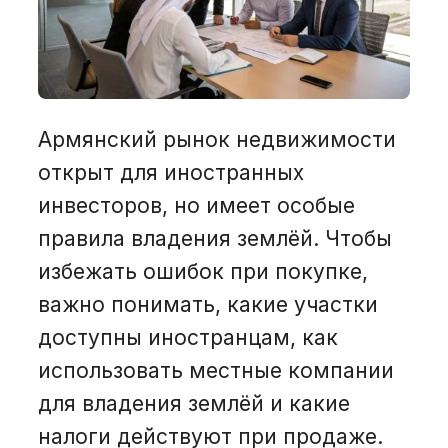
О нас
Вакансии
Армянский рынок недвижимости
Рус
открыт для иностранных
инвесторов, но имеет особые
+374 44 00 15 18
правила владения землёй. Чтобы
избежать ошибок при покупке,
+7 800 200 15 18
важно понимать, какие участки
доступны иностранцам, как
использовать местные компании
Получить консультацию
для владения землёй и какие
налоги действуют при продаже.