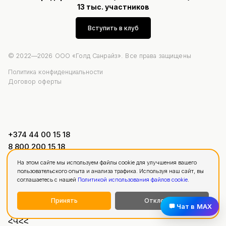
13 тыс. участников
Вступить в клуб
© 2022—2026 ООО «Голд Санрайз». Все права защищены
Политика конфиденциальности
Договор оферты
+374 44 00 15 18
8 800 200 15 18
hello@relocation2armenia.com
На этом сайте мы используем файлы cookie для улучшения вашего
пользовательского опыта и анализа трафика. Используя наш сайт, вы
соглашаетесь с нашей
Политикой использования файлов cookie
.
ՌԵԿՎԻԶԻՏՆԵՐ
Принять
Отклонить
Чат в MAX
«Գոլդ Սանրայզ» ՍՊԸ
ՀՎՀՀ