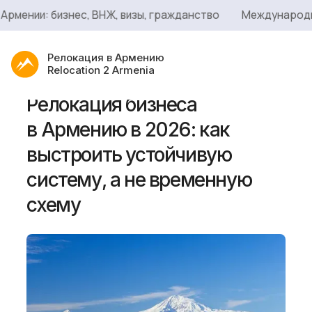
нии: бизнес, ВНЖ, визы, гражданство
Международный с
Релокация в Армению
Relocation 2 Armenia
Релокация бизнеса
в Армению в 2026: как
выстроить устойчивую
систему, а не временную
Услуги
схему
Сервисы
Блог