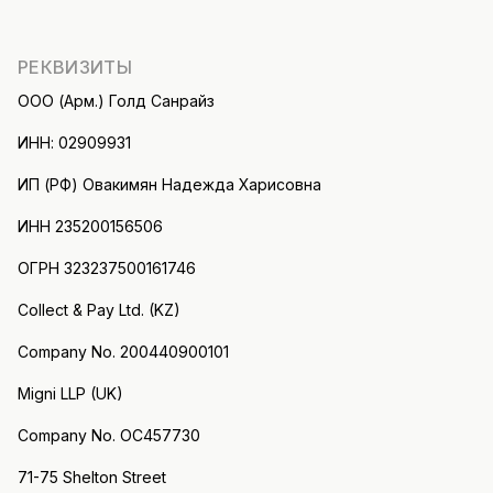
РЕКВИЗИТЫ
ООО (Арм.) Голд Санрайз
ИНН: 02909931
ИП (РФ) Овакимян Надежда Харисовна
ИНН 235200156506
ОГРН 323237500161746
Collect & Pay Ltd. (KZ)
Company No. 200440900101
Migni LLP (UK)
Company No. OC457730
71-75 Shelton Street