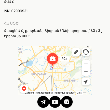
ՀՎՀՀ
INN՝ 02909931
ՀԱՍՑԵ
Հասցե՝ ՀՀ, ք․ Երևան, Տիգրան Մեծի պողոտա / 80 / 3 ,
Էրեբունի 0005