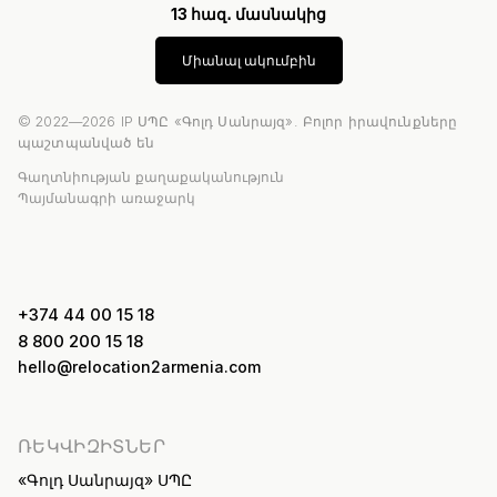
13 հազ․ մասնակից
Միանալ ակումբին
© 2022—2026 IP ՍՊԸ «Գոլդ Սանրայզ». Բոլոր իրավունքները
պաշտպանված են
Գաղտնիության քաղաքականություն
Պայմանագրի առաջարկ
+374 44 00 15 18
8 800 200 15 18
hello@relocation2armenia.com
ՌԵԿՎԻԶԻՏՆԵՐ
«Գոլդ Սանրայզ» ՍՊԸ