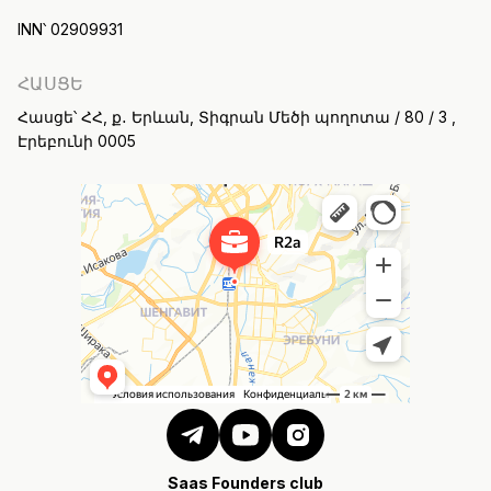
INN՝ 02909931
ՀԱՍՑԵ
Հասցե՝ ՀՀ, ք․ Երևան, Տիգրան Մեծի պողոտա / 80 / 3 ,
Էրեբունի 0005
Saas Founders club