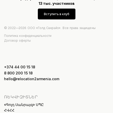
13 тыс. участников
Вступить в клуб
© 2022—2026 ООО «Голд Санрайз». Все права защищены
Политика конфиденциальности
Договор оферты
+374 44 00 15 18
8 800 200 15 18
hello@relocation2armenia.com
ՌԵԿՎԻԶԻՏՆԵՐ
«Գոլդ Սանրայզ» ՍՊԸ
ՀՎՀՀ