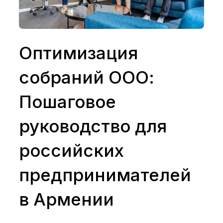
О нас
Вакансии
Оптимизация
собраний ООО:
Рус
Пошаговое
+374 44 00 15 18
руководство для
+7 800 200 15 18
российских
предпринимателей
в Армении
Получить консультацию