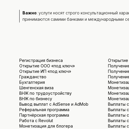
Важно
: услуги носят строго консультационный хар
принимаются самими банками и международными сер
Регистрация бизнеса
Открытие с
Открытие ООО «под ключ»
Получение
Открытие ИП «под ключ»
Получение
Гражданство
Получение
Бухгалтерия
Монетизац
Шенгенская виза
Монетизац
ВНЖ по трудоустройству
Монетиза
ВНЖ по бизнесу
Монетиза
Вывод выплат с AdSense и AdMob
Выплаты с
Реферальная программа
Выплаты с
Партнёрская программа
Выплаты с
Работа с Revolut
Выплаты с
Монетизация для блогера
Выплаты с