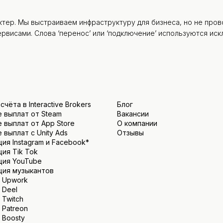
актер. Мы выстраиваем инфраструктуру для бизнеса, но не пр
висами. Слова ‘перенос’ или ‘подключение’ используются иск
чёта в Interactive Brokers
Блог
 выплат от Steam
Вакансии
 выплат от App Store
О компании
 выплат с Unity Ads
Отзывы
ия Instagram и Facebook*
ия Tik Tok
ция YouTube
ция музыкантов
 Upwork
 Deel
 Twitch
 Patreon
 Boosty