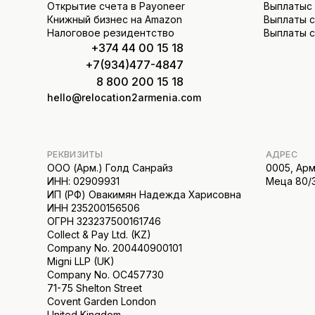
Открытие счета в Payoneer
Выплатыс S
Книжный бизнес на Amazon
Выплаты с
Налоговое резидентство
Выплаты с
+374 44 00 15 18
+7(934)477-4847
8 800 200 15 18
hello@relocation2armenia.com
РЕКВИЗИТЫ
АДРЕС
ООО (Арм.) Голд Санрайз
0005, Арм
ИНН: 02909931
Меца 80/
ИП (РФ) Овакимян Надежда Харисовна
ИНН 235200156506
ОГРН 323237500161746
Collect & Pay Ltd. (KZ)
Company No. 200440900101
Migni LLP (UK)
Company No. OC457730
71-75 Shelton Street
Covent Garden London
United Kingdom