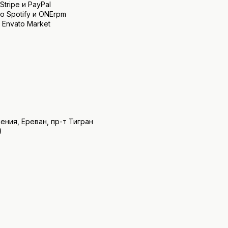
tripe и PayPal
о Spotify и ONErpm
 Envato Market
ения, Ереван, пр-т Тигран
3